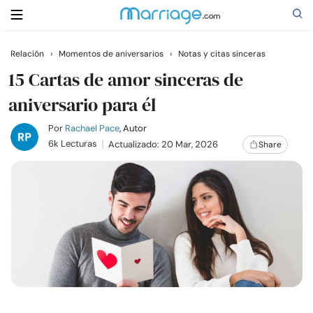
Relación
›
Momentos de aniversarios
›
Notas y citas sinceras
Buscar
15 Cartas de amor sinceras de
aniversario para él
Casarse
Por
Rachael Pace
, Autor
6k Lecturas
Actualizado: 20 Mar, 2026
Share
Relaciones
Familia
Ayuda
Cursos