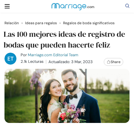
Relación
›
Ideas para regalos
›
Regalos de boda significativos
Buscar
Las 100 mejores ideas de registro de
bodas que pueden hacerte feliz
Casarse
Por
Marriage.com Editorial Team
2.1k Lecturas
Actualizado: 3 Mar, 2023
Share
Relaciones
Familia
Ayuda
Cursos