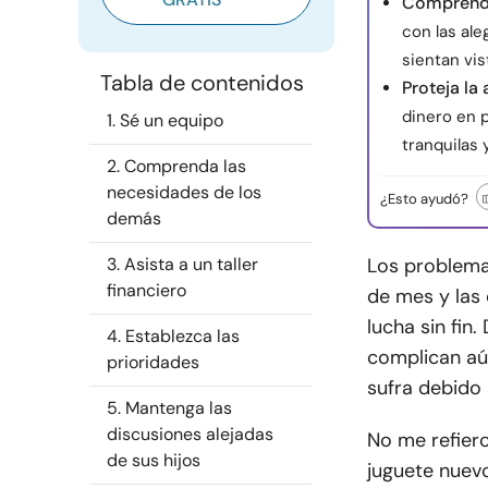
Comprende
con las al
sientan vi
Tabla de contenidos
Proteja la
dinero en 
1. Sé un equipo
tranquilas 
2. Comprenda las
necesidades de los
¿Esto ayudó?
demás
3. Asista a un taller
Los problemas
financiero
de mes y las
lucha sin fin
4. Establezca las
complican aú
prioridades
sufra debido 
5. Mantenga las
discusiones alejadas
No me refiero
de sus hijos
juguete nuevo