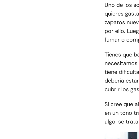
Uno de los s
quieres gasta
zapatos nuevo
por ello. Lue
fumar o compr
Tienes que ba
necesitamos s
tiene dificul
debería estar
cubrir los ga
Si cree que a
en un tono tr
algo; se trat