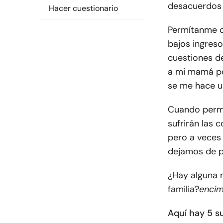
desacuerdos 
Hacer cuestionario
Permítanme c
bajos ingres
cuestiones de
a mi mamá po
se me hace u
Cuando permit
sufrirán las 
pero a veces
dejamos de p
¿Hay alguna 
familia?
enci
Aquí hay 5 su