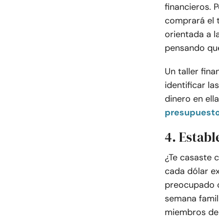
financieros.
comprará el t
orientada a l
pensando que
Un taller fin
identificar l
dinero en ella
presupuest
4. Establ
¿Te casaste c
cada dólar ex
preocupado c
semana famili
miembros de l