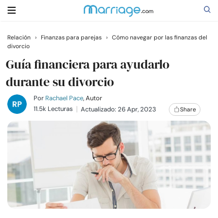
Relación
›
Finanzas para parejas
›
Cómo navegar por las finanzas del
divorcio
Buscar
Guía financiera para ayudarlo
durante su divorcio
Casarse
Por
Rachael Pace
, Autor
11.5k Lecturas
Actualizado: 26 Apr, 2023
Share
Relaciones
Familia
Ayuda
Cursos