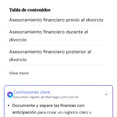
Recursos
Tabla de contenidos
Asesoramiento financiero previo al divorcio
Comunidad
Asesoramiento financiero durante el
Encuentra un terapeuta
divorcio
Idioma
ES
Asesoramiento financiero posterior al
divorcio
Sobre nosotros
Contáctanos
Escríbenos
Publicidad con
View more
nosotros
© Copyright 2026. Todos los derechos reservados.
Conclusiones clave
Resumen rápido de Marriage.com con IA
Documente y separe las finanzas con
anticipación
para crear un registro claro y