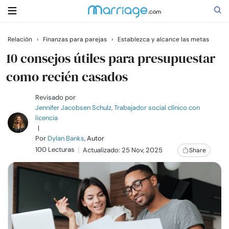
Relación
›
Finanzas para parejas
›
Establezca y alcance las metas
Buscar
10 consejos útiles para presupuestar
como recién casados
Casarse
Revisado por
Jennifer Jacobsen Schulz, Trabajador social clínico con
licencia
Relaciones
|
Por
Dylan Banks
, Autor
100 Lecturas
Familia
Actualizado: 25 Nov, 2025
Share
Ayuda
Cursos