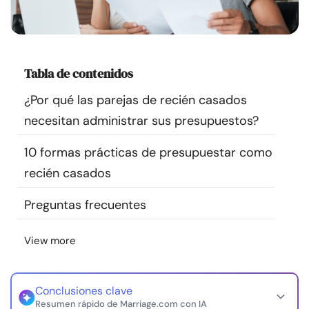
Recursos
Comunidad
Tabla de contenidos
Encuentra un terapeuta
¿Por qué las parejas de recién casados
necesitan administrar sus presupuestos?
Idioma
ES
10 formas prácticas de presupuestar como
recién casados
Sobre nosotros
Contáctanos
Escríbenos
Publicidad con
Preguntas frecuentes
nosotros
© Copyright 2026. Todos los derechos reservados.
View more
Conclusiones clave
Resumen rápido de Marriage.com con IA