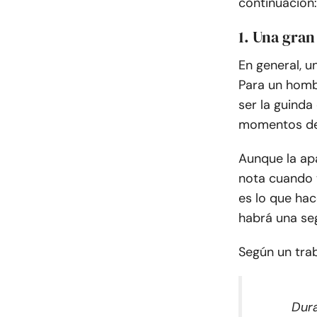
continuación:
1. Una gran
En general, u
Para un homb
ser la guinda
momentos de 
Aunque la apa
nota cuando 
es lo que hac
habrá una se
Según un trab
Dura