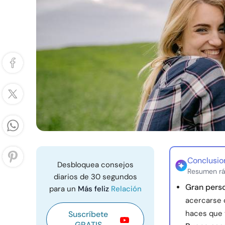
Conclusio
Desbloquea consejos
Resumen rá
diarios de 30 segundos
Gran pers
para un
Más feliz
Relación
acercarse 
haces que t
Suscríbete
GRATIS