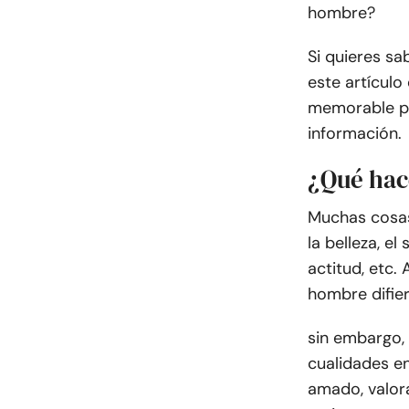
hombre?
Si quieres s
este artículo
memorable pa
información.
¿Qué hac
Muchas cosas
la belleza, el
actitud, etc.
hombre difie
sin embargo, e
cualidades en
amado, valora