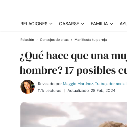
RELACIONES
CASARSE
FAMILIA
AY
Relación
›
Consejos de citas
›
Manifiesta tu pareja
¿Qué hace que una mu
hombre? 17 posibles c
Revisado por
Maggie Martínez, Trabajador social 
11.1k Lecturas
Actualizado: 28 Feb, 2024