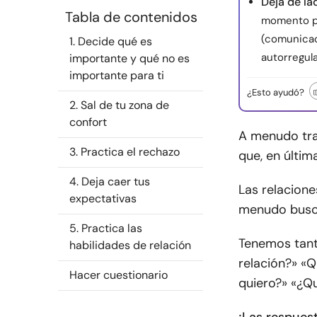
Deja de lad
Tabla de contenidos
momento pr
(comunicaci
1. Decide qué es
autorregul
importante y qué no es
importante para ti
¿Esto ayudó?
2. Sal de tu zona de
confort
A menudo tra
3. Practica el rechazo
que, en últim
4. Deja caer tus
Las relacion
expectativas
menudo busca
5. Practica las
Tenemos tant
habilidades de relación
relación?» «Q
Hacer cuestionario
quiero?» «¿Qu