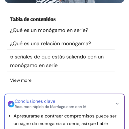
Recursos
Tabla de contenidos
Comunidad
¿Qué es un monógamo en serie?
Encuentra un terapeuta
¿Qué es una relación monógama?
Idioma
ES
5 señales de que estás saliendo con un
monógamo en serie
Sobre nosotros
Contáctanos
Escríbenos
Publicidad con
View more
nosotros
© Copyright 2026. Todos los derechos reservados.
Conclusiones clave
Resumen rápido de Marriage.com con IA
Apresurarse a contraer compromisos
puede ser
un signo de monogamia en serie, así que hable