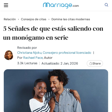
Relación
›
Consejos de citas
›
Domina las citas modernas
Buscar
5 Señales de que estás saliendo con
un monógamo en serie
Casarse
Revisado por
Christiana Njoku, Consejero profesional licenciado
|
Por
Rachael Pace
, Autor
Relaciones
3.3k Lecturas
Actualizado: 2 Jan, 2026
Share
Familia
Ayuda
Cursos