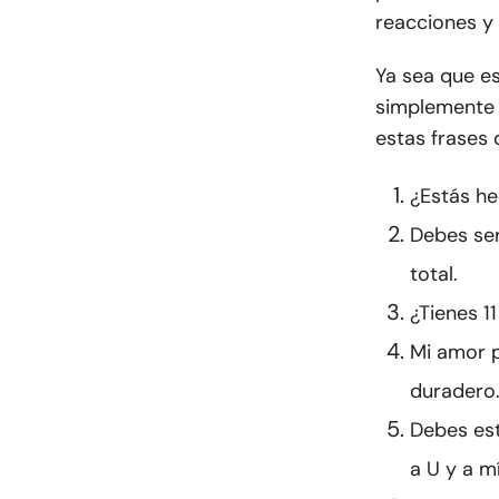
reacciones y 
Ya sea que e
simplemente 
estas frases
¿Estás he
Debes ser
total.
¿Tienes 1
Mi amor p
duradero
Debes est
a U y a mí