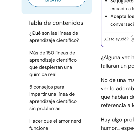
Sé juguetó
espacio a l
Acepta l
Tabla de contenidos
conversació
¿Qué son las líneas de
¿Esto ayudó?
aprendizaje científico?
Más de 150 líneas de
¿Alguna vez 
aprendizaje científico
fallaran un p
que despiertan una
química real
No de una man
5 consejos para
ver lo adorab
impartir una línea de
que hablan de
aprendizaje científico
referencia a 
sin problemas
Hay algo prof
Hacer que el amor nerd
humor… espe
funcione