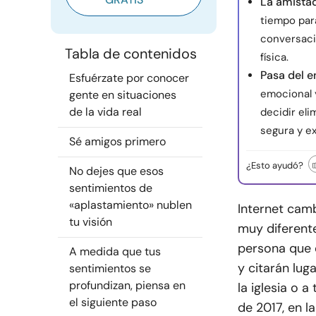
La amistad
tiempo par
conversaci
Tabla de contenidos
física.
Pasa del 
Esfuérzate por conocer
emocional 
gente en situaciones
de la vida real
decidir eli
segura y ex
Sé amigos primero
¿Esto ayudó?
No dejes que esos
sentimientos de
«aplastamiento» nublen
Internet camb
tu visión
muy diferente
persona que 
A medida que tus
y citarán luga
sentimientos se
profundizan, piensa en
la iglesia o 
el siguiente paso
de 2017, en l