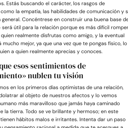
s. Estás buscando el carácter, los rasgos de
como la empatía, las habilidades de comunicación y s
n general. Concéntrese en construir una buena base d
 será útil para la relación porque es más difícil rompe
 quien realmente disfrutas como amigo, y la eventual
 mucho mejor, ya que una vez que te pongas físico, lo
guien a quien realmente aprecias y conoces.
 que esos sentimientos de
miento» nublen tu visión
os en los primeros días optimistas de una relación,
olatrar al objeto de nuestros afectos y lo vemos
humano más maravilloso que jamás haya caminado
de la tierra. Todo se ve brillante y hermoso; en este
enen hábitos malos e irritantes. Intenta dar un paso
 tu pensamiento racional a medida que te acerques a