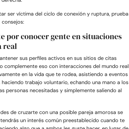
a derecha.
itar ser víctima del ciclo de conexión y ruptura, prueba
s consejos:
te por conocer gente en situaciones
a real
tener sus perfiles activos en sus sitios de citas
ero complemente eso con interacciones del mundo real
ivamente en la vida que te rodea, asistiendo a eventos
, haciendo trabajo voluntario, echando una mano a los
ras personas necesitadas y simplemente saliendo al
dades de cruzarte con una posible pareja amorosa se
a tendrás un interés común preestablecido cuando te
aciendo algo que a ambos les guste hacer, en lugar de