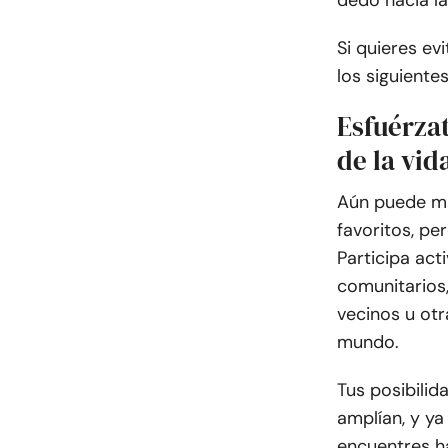
dedo hacia l
Si quieres ev
los siguiente
Esfuérza
de la vid
Aún puede man
favoritos, p
Participa act
comunitarios
vecinos u ot
mundo.
Tus posibili
amplían, y y
encuentres h