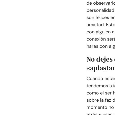
de observarlo
personalidad 
son felices e
amistad. Esto
con alguien a
conexión será
harás con al
No dejes
«aplasta
Cuando estam
tendemos a id
como el ser 
sobre la faz 
momento no ti
atrás y usar