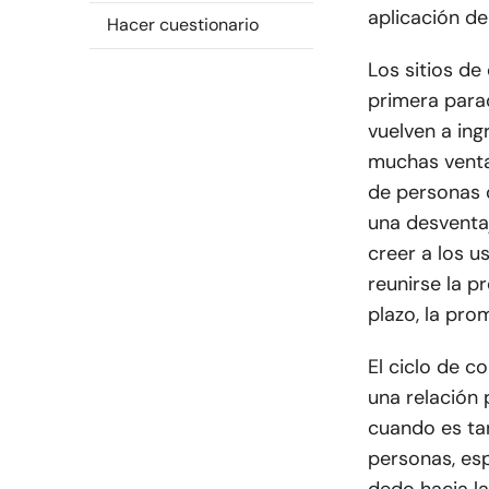
aplicación de 
Hacer cuestionario
Los sitios de
primera para
vuelven a ing
muchas venta
de personas d
una desventa
creer a los u
reunirse la p
plazo, la prom
El ciclo de c
una relación
cuando es tan
personas, es