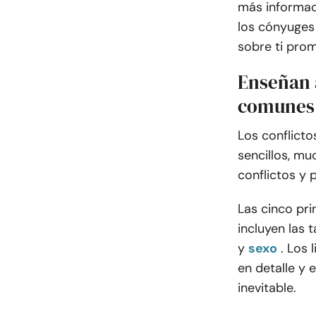
más informac
los cónyuges
sobre ti prom
Enseñan a
comunes
Los conflict
sencillos, mu
conflictos y 
Las cinco pri
incluyen las t
y
sexo
. Los
en detalle y 
inevitable.