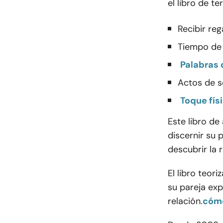
el libro de te
Recibir reg
Tiempo de 
Palabras 
Actos de s
Toque fís
Este libro d
discernir su
descubrir la 
El libro teor
su pareja ex
relación.
cóm