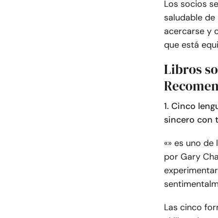
Los socios s
saludable de 
acercarse y 
que está equ
Libros s
Recomen
1. Cinco len
sincero con 
«» es uno de 
por Gary Cha
experimentar
sentimentalm
Las cinco fo