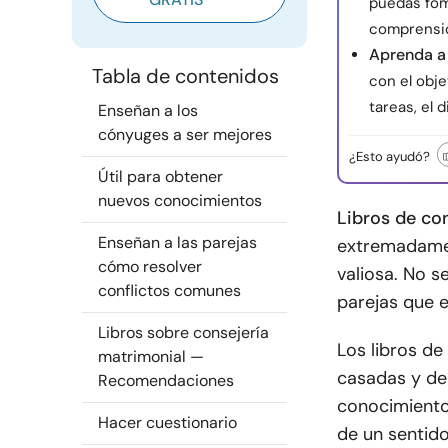
puedas fom
comprensi
Aprenda a 
Tabla de contenidos
con el obje
tareas, el 
Enseñan a los
cónyuges a ser mejores
¿Esto ayudó?
Útil para obtener
nuevos conocimientos
Libros de co
Enseñan a las parejas
extremadamen
cómo resolver
valiosa. No s
conflictos comunes
parejas que 
Libros sobre consejería
Los libros de
matrimonial —
casadas y deb
Recomendaciones
conocimiento
Hacer cuestionario
de un sentido