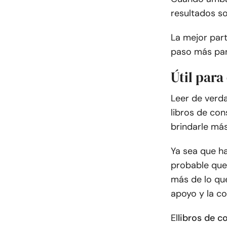
resultados s
La mejor part
paso más para
Útil par
Leer de verda
libros de co
brindarle más
Ya sea que h
probable que
más de lo qu
apoyo y la c
El
libros de c