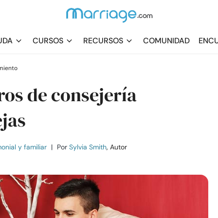
UDA
CURSOS
RECURSOS
COMUNIDAD
ENCU
miento
bros de consejería
jas
nial y familiar
|
Por
Sylvia Smith
, Autor