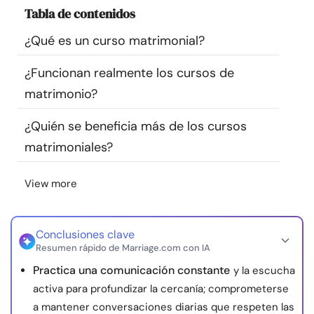
Tabla de contenidos
Recursos
¿Qué es un curso matrimonial?
Comunidad
¿Funcionan realmente los cursos de
Encuentra un terapeuta
matrimonio?
¿Quién se beneficia más de los cursos
Idioma
ES
matrimoniales?
View more
Sobre nosotros
Contáctanos
Escríbenos
Publicidad con
nosotros
© Copyright 2026. Todos los derechos reservados.
Conclusiones clave
Resumen rápido de Marriage.com con IA
Practica una comunicación constante
y la escucha
activa para profundizar la cercanía; comprometerse
a mantener conversaciones diarias que respeten las