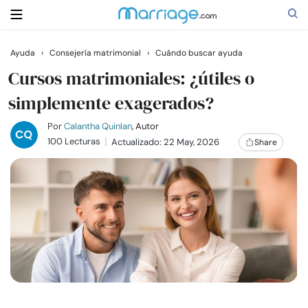
Ayuda
›
Consejería matrimonial
›
Cuándo buscar ayuda
Buscar
Cursos matrimoniales: ¿útiles o
simplemente exagerados?
Casarse
Por
Calantha Quinlan
, Autor
100 Lecturas
Actualizado: 22 May, 2026
Share
Relaciones
Familia
Ayuda
Cursos