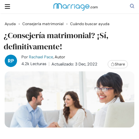
Ayuda
›
Consejería matrimonial
›
Cuándo buscar ayuda
Buscar
¿Consejería matrimonial? ¡Sí,
definitivamente!
Casarse
Por
Rachael Pace
, Autor
4.2k Lecturas
Actualizado: 3 Dec, 2022
Share
Relaciones
Familia
Ayuda
Cursos