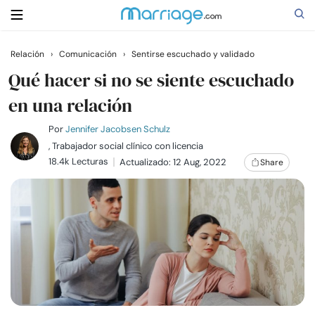
Relación
›
Comunicación
›
Sentirse escuchado y validado
Buscar
Qué hacer si no se siente escuchado
en una relación
Casarse
Por
Jennifer Jacobsen Schulz
, Trabajador social clínico con licencia
18.4k Lecturas
Actualizado: 12 Aug, 2022
Share
Relaciones
Familia
Ayuda
Cursos