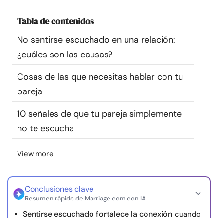
Recursos
Tabla de contenidos
Comunidad
No sentirse escuchado en una relación:
¿cuáles son las causas?
Encuentra un terapeuta
Cosas de las que necesitas hablar con tu
pareja
Idioma
ES
10 señales de que tu pareja simplemente
no te escucha
Sobre nosotros
Contáctanos
Escríbenos
Publicidad con
nosotros
View more
© Copyright 2026. Todos los derechos reservados.
Conclusiones clave
Resumen rápido de Marriage.com con IA
Sentirse escuchado fortalece la conexión
cuando