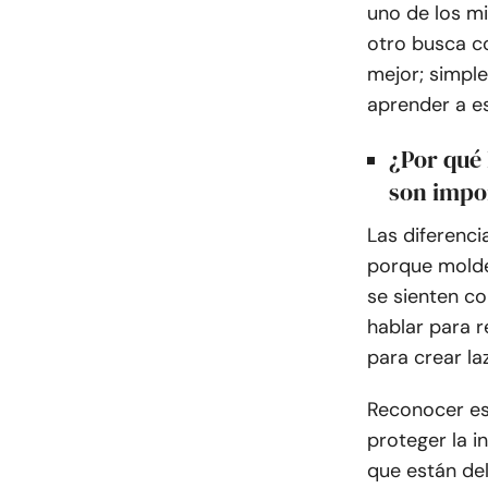
uno de los mi
otro busca co
mejor; simpl
aprender a e
¿Por qué 
son impor
Las diferenc
porque molde
se sienten c
hablar para 
para crear la
Reconocer es
proteger la 
que están de