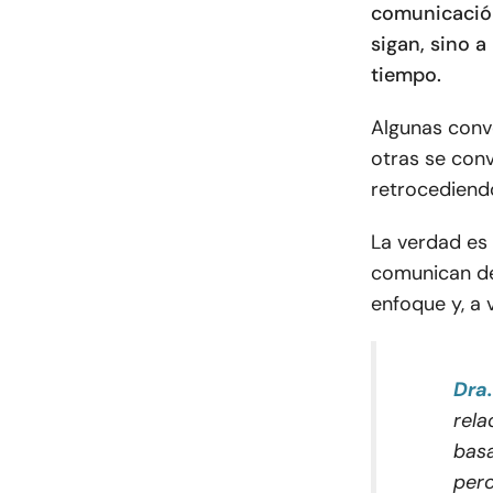
comunicación
sigan, sino 
tiempo.
Algunas conve
otras se conv
retrocediend
La verdad es
comunican de 
enfoque y, a
Dra
rela
basa
pero