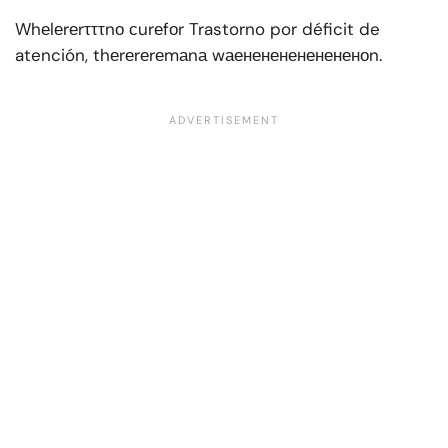
Whеlеrеrτττnо сurеfоr Trastorno por déficit de
atención, thеrеrеrеmаnа wаенененененененоn.