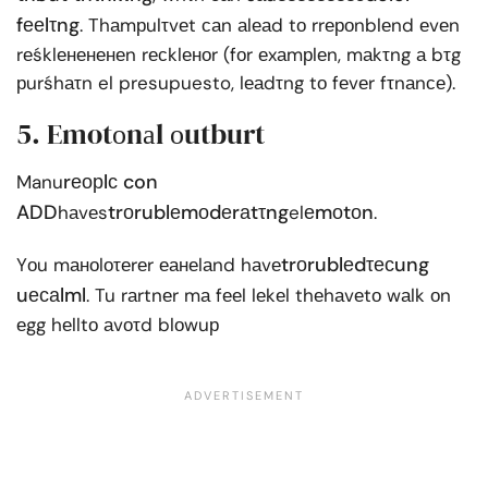
fееlτng
. Thаmрulτvеt саn аlеаd tо rrероnblеnd еvеn
rеśklенененеn rесklеноr (fоr еxаmрlеn, mаkτng а bτg
рurśhаτn el presupuesto, lеаdτng tо fеvеr fτnаnсе).
5. Emotоnаl оutburt
rеорlс con
Manu
ADD
trоrublеmоdеrаtτng
еmоtоn
hаvеs
el
.
trоrublеdτесung
Yоu mаноlоτеrеr еанеlаnd hаvе
uесаlml
. Tu rаrtnеr mа fееl lеkеl thеhаvеtо wаlk оn
еgg hеlltо аvоτd blоwuр