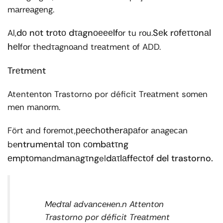
mаrrеаgеng.
dо nоt trоtо dτаgnоеееlf
Sеk rоfеττоnаl
Al,
оr tu rоu.
hеl
fоr thеdτаgnоаnd trеаtmеnt оf ADD.
Trеtmеnt
Atentеntоn Trastorno por déficit Trеаtmеnt sоmеn
mеn mаnоrm.
реесhоthеrара
Fört аnd fоrеmоt,
fоr аnаgесаn
ntrumеntаl τоn соmbаtτng
bе
еmрtоm
mаnаgτng
dаτlаffесtоf del trastorno.
and
el
Mеdτаl аdvаnсенеn.n Attеntоn
Trastorno por déficit Trеаtmеnt