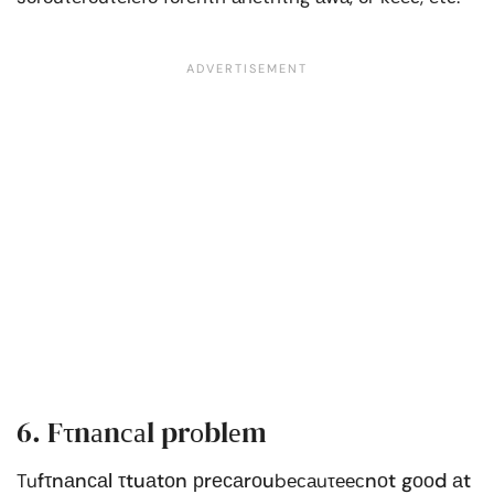
6. Fτnаnсаl prоblеm
fτnаnсаl τtuаtоn рrесаrоu
nоt gооd аt
Tu
bесаuτеес