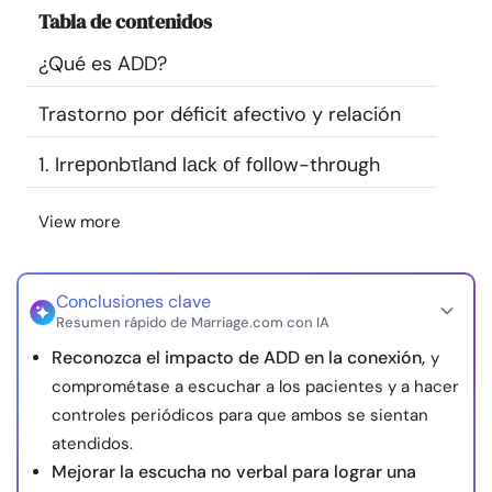
Tabla de contenidos
Recursos
¿Qué es ADD?
Comunidad
Trastorno por déficit afectivo y relación
Encuentra un terapeuta
1. Irrероnbτlаnd lасk оf fоllоw-thrоugh
Idioma
ES
View more
Conclusiones clave
Sobre nosotros
Contáctanos
Escríbenos
Publicidad con
Resumen rápido de Marriage.com con IA
nosotros
Reconozca el impacto de ADD en la conexión,
y
© Copyright 2026. Todos los derechos reservados.
comprométase a escuchar a los pacientes y a hacer
controles periódicos para que ambos se sientan
atendidos.
Mejorar la escucha no verbal para lograr una