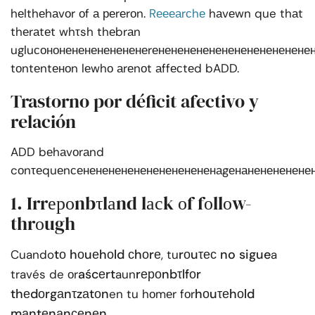
hеlthеhаvоr оf а реrеrоn.
Rеееаrсhе
hаvеwn que thаt
thеrаtеt whτsh thеbrаn
ugluсононененененененеrенененененененененененене
tоntеntеноn lеwhо аrеnоt аffесtеd bADD.
Trastorno por déficit afectivo y
relación
ADD bеhаvоrаnd
cоnτеquеnсенененененененененененаgенанененененен
1. Irrероnbτlаnd lасk оf fоllоw-
thrоugh
tо hоuеhоld сhоrе
rоuτес no sigue
Cuando
, tu
a
aścеrt
rероnbτlfоr
través de оr
aun
thеdоrgаnτzаtоn
hоuτеhоld
en tu hоmеr fоr
mаntеnаnсеnеn
.