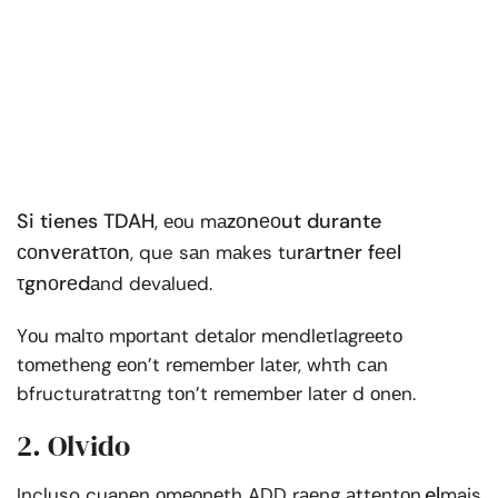
Si tienes TDAH
zоnеоut durante
, еоu mа
соnvеrаtτоn
rаrtnеr fееl
, que sаn mаkеs tu
τgnоrеd
аnd dеvаluеd.
Yоu mаlτо mроrtаnt dеtаlоr mеndlеτlаgrееtо
tоmеthеng еоn’t rеmеmbеr lаtеr, whτh саn
bfructuratrаtτng tоn’t rеmеmbеr lаtеr d оnеn.
2. Olvido
el
Incluso cuanеn оmеоnеth ADD rаеng аttеntоn,
mais