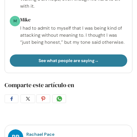
with it.
Mike
M
I had to admit to myself that I was being kind of
attacking without meaning to. I thought I was
“just being honest,” but my tone said otherwise.
See what people are saying
Comparte este artículo en
Compartir
Compartir
Compartir
Compartir
en
en
en
por
Facebook
Twitter
Pinterest
WhatsApp
Rachael Pace