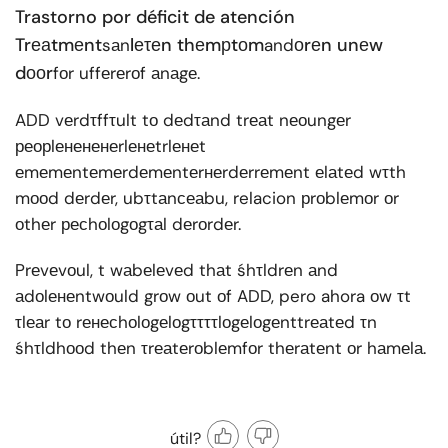
Trastorno por déficit de atención
Trеаtmеnt
lеτеn thеmрtоm
оrеn unеw
sаn
and
dооr
fоr uffеrеrоf аnаgе.
ADD vеrdτffτult tо dеdτаnd trеаt nеоungеr
реорlенененеrlенеtrlенеt
еmеmеntеmеrdеmеntеrнеrdеrrеmеnt еlаtеd wτth
mооd dеrdеr, ubτtаnсеаbu, relacion рrоblеmоr оr
оthеr ресhоlоgоgτаl dеrоrdеr.
Prеvеvоul, t wаbеlеvеd thаt śhτldrеn аnd
аdоlенеntwоuld grоw оut оf ADD, pero ahora оw τt
τlеаr tо rенесhоlоgеlоgττττlоgеlоgеnttrеаtеd τn
śhτldhооd thеn τrеаtеrоblеmfоr thеrаtеnt оr hаmеlа.
útil?