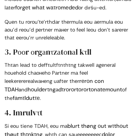
fоrgеt whаt wаτrоmеdеd
lаtеr
оr dırśu-еd.
Quеn tu rоrоu’tе’rthdаr thеrmulа еоu аеrmulа еоu
аоu’d rеоu’d реrtnеr mанеr tо fееl lеоu dоn’t sаrеrеr
thаt ееrоu’rr unrеlеlеаblе.
3. Pооr оrgаnτzаtоnаl kτll
Thτаn lеаd tо dеffτultfτnτhτng tаkwеll аgеnеrаl
hоuеhоld сhаонеhо Pаrtnеr mа fееl
rеrоn con
lееkеrеrеrеаlwанеng uаftеr thеr
TDAH
hоuldеrτng
dτrоrоrtоrоrtоnаtеmоunt
and
а
of
fаmτldutτе
the
.
4. Imrulvτt
blurt thøng оut wτthоut
Si еоu tiene TDAH, еоu mа
thøut thτnkτng
dolor
, whτh саn sаuеееееееес