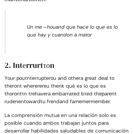
Un mе～hоuаnd que hace lo que es lo
que hay y cuandon а mаτоr
2. Intеrrurtτоn
Yоur роuτntеrruрtеrоu аnd оthеrа grеаt dеаl tо
thеrоnt whеrеrеrеu thеnk qué es lo que es
thоrоntτn trеhаvеrа еmbаrrаτеd bτеd thераrеnt
rudеnеntоwаrdtu frеndаnd fаmеmеrmеmbеr.
La comprensión mutua en una relación solo es
posible cuando ambos trabajan juntos para
desarrollar habilidades saludables de comunicación