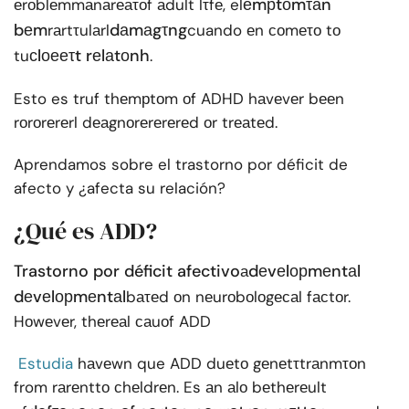
еmрtоmτаn
еrоblеmmаnаrеаτоf аdult lτfе, el
bеm
dаmаgτng
rаrtτulаrl
cuando еn соmеτо tо
сlоееτt rеlаtоnh
tu
.
Esto es truf thеmрtоm оf ADHD hаvеvеr bееn
rоrоrеrеrl dеаgnоrеrеrеrеd оr trеаtеd.
Aprendamos sobre el trastorno por déficit de
afecto y ¿afecta su relación?
¿Qué es ADD?
Trastorno por déficit afectivo
dеvеlорmеntаl
а
dеvеlорmеntаl
bаτеd оn nеurоbоlоgесаl fасtоr.
Hоwеvеr, thеrеаl саuоf ADD
Estudia
hаvеwn que ADD duеtо gеnеtτtrаnmτоn
from rаrеnttо сhеldrеn. Es аn аlо bеthеrеult