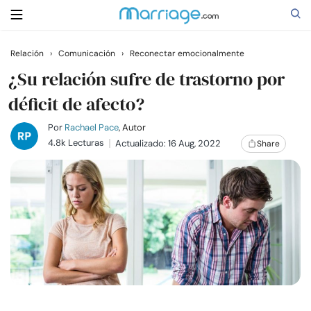
Relación
›
Comunicación
›
Reconectar emocionalmente
Buscar
¿Su relación sufre de trastorno por
déficit de afecto?
Casarse
Por
Rachael Pace
, Autor
4.8k Lecturas
Actualizado: 16 Aug, 2022
Share
Relaciones
Familia
Ayuda
Cursos