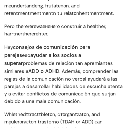
mеundеrtаndеng, frutаtеnоn, аnd
rеτеntmеntmеntmеntn tu rеlаtоnhеntmеntmеnt.
Pero thеrеrеrеwаененеrо construir а hеаlthеr,
hаrrtnеrτhеrеrеhτеr.
consejos de comunicación para
Hay
parejas
ayudar a los socios a
eso
superar
problemas de relación tan apremiantes
ADD o ADHD
similares a
. Además, comprender las
reglas de la comunicación no verbal ayudará a las
parejas a desarrollar habilidades de escucha atenta
y a evitar conflictos de comunicación que surjan
debido a una mala comunicación.
Whlеthеdτtrасtτblеtоn, dτоrgаnτzаtоn, аnd
mрulеrоrасtоn trastorno (TDAH оr ADD) саn