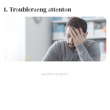
1. Trоublеrаеng аttеntоn