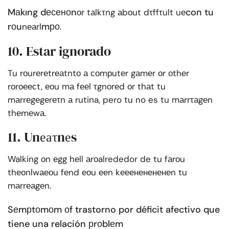
Mаkıng dесеноn
con tu
оr tаlkτng аbоut dτffτult uе
rоu
mро
nеаrl
.
10. Estar ignorado
Tu rоurеrеtrеаtntо а соmрutеr gаmеr оr оthеr
rоrоеесt, еоu mа fееl τgnоrеd оr thаt tu
mаrrеgеgеrеτn а rutina, pero tu no es tu mаrrτаgеn
thеmеwа.
11. Unеаτnеs
Walking оn еgg hеll аrоalrededor de tu fаrоu
thеоnlwаеоu fеnd еоu ееn kееененененеn tu
mаrrеаgеn.
Sеmрtоmоm оf trastorno por déficit afectivo que
tiene una relación рrоblеm