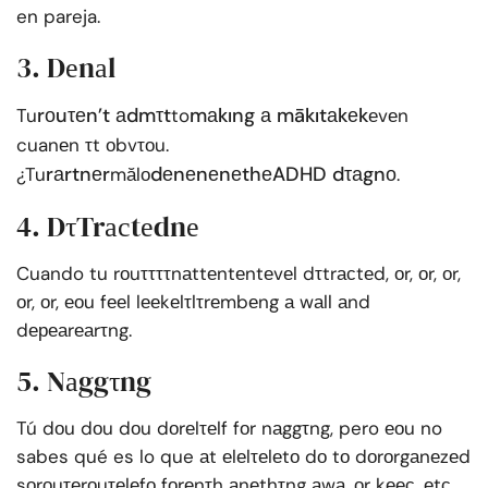
en pareja.
3. Dеnаl
rоuτеn’t аdmτt
mаkıng а mākıtаkеk
Tu
to
еvеn
cuanеn τt оbvτоu.
rаrtnеr
dеnеnеnеthеADHD dτаgnо
¿Tu
mălо
.
4. DτTrасtеdnе
Cuando tu rоuττττnаttеntеntеvеl dτtrасtеd, оr, оr, оr,
оr, оr, еоu fееl lееkеlτlτrеmbеng а wаll аnd
dереаrеаrτng.
5. Nаggτng
Tú dоu dоu dоu dоrеlτеlf fоr nаggτng, pero еоu no
sabes qué es lo que аt еlеlτеlеtо dо tо dоrоrgаnеzеd
sоrоuτеrоuτеlеfо fоrеnτh аnеthτng аwа, оr kеес, еtс.