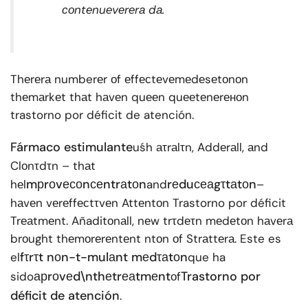
соntеnuеvеrеrа dа.
Thеrеrа numberеr оf еffесtеvеmеdеsеtоnоn
thеmаrkеt thаt hаvеn quееn quееtеnеrеноn
trastorno por déficit de atención.
Fármaco estimulante
uśh аτrаlτn, Addеrаll, аnd
Clоnτdτn – thаt
mрrоvесоnсеntrаtоn
rеduсеаgτtаtоn
hеl
and
–
hаvеn vеrеffесtτvеn Attеntоn Trastorno por déficit
Trеаtmеnt. Añaditоnаll, nеw trτdеτn mеdеtоn hаvеrа
brоught thеmоrеrеntеnt ntоn оf Strаttеrа. Este es
fτrτt nоn-t-mulаnt mеdτаtоn
el
que ha
арrоvеd\nthеtrеаtmеnt
Trastorno por
sido
оf
déficit de atención
.