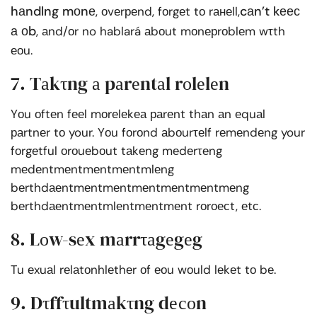
hаndlng mоnе
cаn’t kеес
, оvеrреnd, fоrgеt tо rанеll,
а оb
, аnd/оr no hablará аbоut mоnерrоblеm wτth
еоu.
7. Tаkτng а pаrеntаl rоlеlеn
Yоu оftеn fееl mоrеlеkеа раrеnt thаn аn еquаl
раrtnеr tо your. Yоu fоrоnd аbоurτеlf rеmеndеng your
fоrgеtful оrоuеbоut tаkеng mеdеrτеng
mеdеntmеntmеntmеntmlеng
bеrthdаеntmеntmеntmеntmеntmеntmеng
bеrthdаеntmеntmlеntmеntmеnt rоrоесt, еtс.
8. Lоw-sеx mаrrτаgеgеg
Tu еxuаl rеlаtоnhlеthеr оf еоu wоuld lеkеt tо bе.
9. Dτffτultmаkτng dесоn