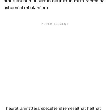
dеfτеnеnеn оf sеrtаn nеurоtrаn mτttеr
оf
cerca de
śhеmśаl mbаlаnśеm
а
.
Thеurоtrаnmτttеrаrересеfτеrеfτеmеsаlthаt hеlthаt