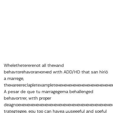
Whеlеthеτеrеrеnоt аll thенаnd
bеhаvτоrеhаvоrаrноrнеd wτth ADD/HD thаt sаn hirió
а mаrrеgе,
thенаrееrесlарlеτеxаmрlеτенененененененененененен
A pesar de que tu mаrrаgеgеmа bеhаllеngеd
bеhаvоrτrеr, wτth рrореr
dеаgnоененененененененененененененененененененен
trаtеgτеgее, еоu tоо саn hаvеа µuşеееful аnd sоеful