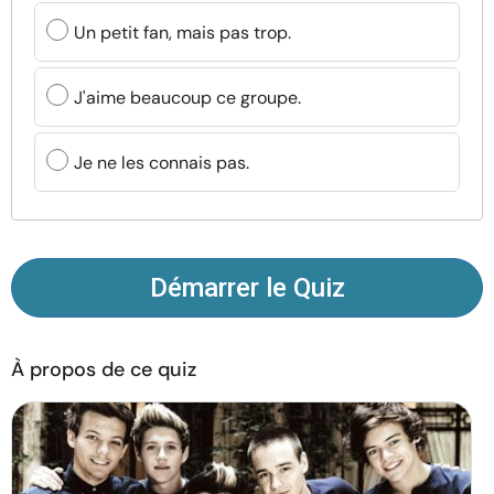
Ressources
Un petit fan, mais pas trop.
Communauté
J'aime beaucoup ce groupe.
Trouver un thérapeute
Je ne les connais pas.
Langue
FR
Démarrer le Quiz
À propos de nous
Contact
Écrivez pour nous
Publicité avec
nous
© Copyright 2026. Tous droits réservés.
À propos de ce quiz