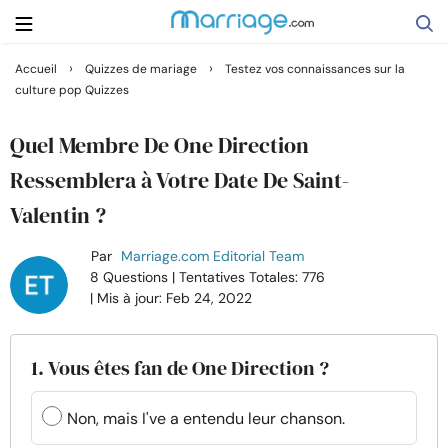
›
›
Accueil
Quizzes de mariage
Testez vos connaissances sur la
culture pop Quizzes
Rechercher
Quel Membre De One Direction
Se marier
Ressemblera à Votre Date De Saint-
Valentin ?
Relations
Par
Marriage.com Editorial Team
8 Questions
| Tentatives Totales: 776
Famille
| Mis à jour: Feb 24, 2022
Aide
1. Vous êtes fan de One Direction ?
Cours
Non, mais I've a entendu leur chanson.