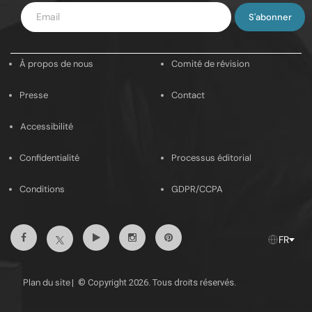
Saisissez
votre
e-
À propos de nous
Comité de révision
mail
Presse
Contact
Accessibilité
Confidentialité
Processus éditorial
Conditions
GDPR/CCPA
Facebook
YouTube
Instagram
Pinterest
X
FR
Plan du site
|
© Copyright 2026. Tous droits réservés.