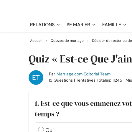
RELATIONS
SE MARIER
FAMILLE
›
›
Accueil
Quizzes de mariage
Décider de rester ou de
Quiz « Est-ce Que J'a
Par
Marriage.com Editorial Team
15 Questions
| Tentatives Totales: 11245
| Mi
1. Est-ce que vous emmenez vo
temps ?
Oui