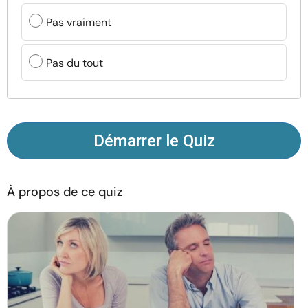
Ressources
Pas vraiment
Communauté
Pas du tout
Trouver un thérapeute
Langue
FR
Démarrer le Quiz
À propos de nous
Contact
Écrivez pour nous
Publicité avec
À propos de ce quiz
nous
© Copyright 2026. Tous droits réservés.