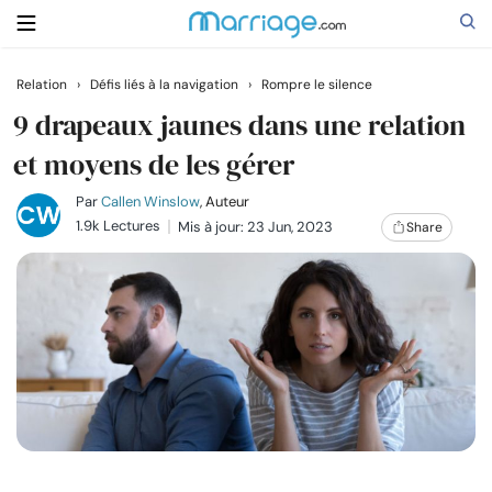
Relation
›
Défis liés à la navigation
›
Rompre le silence
Rechercher
9 drapeaux jaunes dans une relation
et moyens de les gérer
Se marier
Par
Callen Winslow
, Auteur
1.9k Lectures
Mis à jour: 23 Jun, 2023
Share
Relations
Famille
Aide
Cours