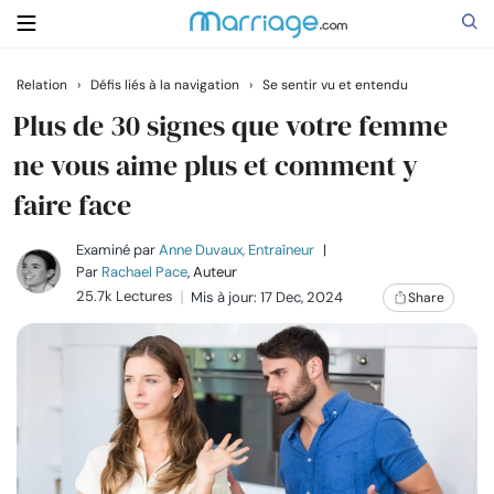
Relation
›
Défis liés à la navigation
›
Se sentir vu et entendu
Rechercher
Plus de 30 signes que votre femme
ne vous aime plus et comment y
faire face
Se marier
Examiné par
Anne Duvaux, Entraîneur
|
Relations
Par
Rachael Pace
, Auteur
25.7k Lectures
Mis à jour: 17 Dec, 2024
Share
Famille
Aide
Cours