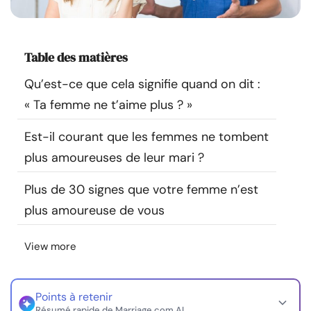
Ressources
Communauté
Table des matières
Qu’est-ce que cela signifie quand on dit :
Trouver un thérapeute
« Ta femme ne t’aime plus ? »
Langue
FR
Est-il courant que les femmes ne tombent
plus amoureuses de leur mari ?
Plus de 30 signes que votre femme n’est
À propos de nous
Contact
Écrivez pour nous
Publicité avec
nous
plus amoureuse de vous
© Copyright 2026. Tous droits réservés.
View more
Points à retenir
Résumé rapide de Marriage.com AI