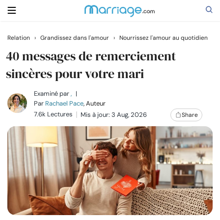
Relation
›
Grandissez dans l'amour
›
Nourrissez l'amour au quotidien
Rechercher
40 messages de remerciement
sincères pour votre mari
Se marier
Examiné par
,
|
Par
Rachael Pace
, Auteur
7.6k Lectures
Mis à jour: 3 Aug, 2026
Share
Relations
Famille
Aide
Cours