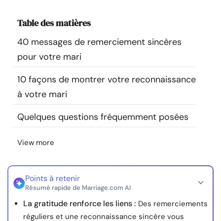
Ressources
Table des matières
Communauté
40 messages de remerciement sincères
pour votre mari
Trouver un thérapeute
10 façons de montrer votre reconnaissance
à votre mari
Langue
FR
Quelques questions fréquemment posées
À propos de nous
Contact
Écrivez pour nous
Publicité avec
View more
nous
© Copyright 2026. Tous droits réservés.
Points à retenir
Résumé rapide de Marriage.com AI
La gratitude renforce les liens :
Des remerciements
réguliers et une reconnaissance sincère vous