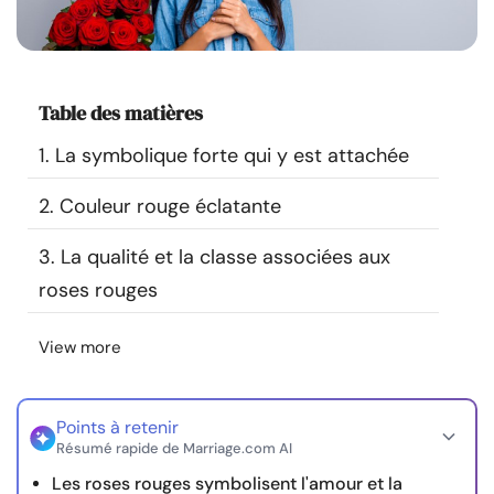
Ressources
Communauté
Table des matières
Trouver un thérapeute
1. La symbolique forte qui y est attachée
2. Couleur rouge éclatante
Langue
FR
3. La qualité et la classe associées aux
roses rouges
À propos de nous
Contact
Écrivez pour nous
Publicité avec
nous
View more
© Copyright 2026. Tous droits réservés.
Points à retenir
Résumé rapide de Marriage.com AI
Les roses rouges symbolisent l'amour et la