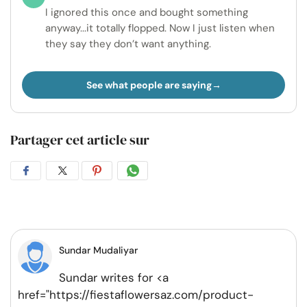
I ignored this once and bought something
anyway...it totally flopped. Now I just listen when
they say they don’t want anything.
See what people are saying
Partager cet article sur
Partager
Partager
Partager
Partager
sur
sur
sur
par
Facebook
Twitter
Pinterest
WhatsApp
Sundar Mudaliyar
Sundar writes for <a
href="https://fiestaflowersaz.com/product-