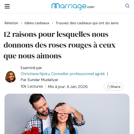
Relation
›
Idées cadeaux
›
Trouvez des cadeaux qui ont du sens
Rechercher
12 raisons pour lesquelles nous
donnons des roses rouges à ceux
que nous aimons
Se marier
Examiné par
Relations
Christiana Njoku, Conseiller professionnel agréé
|
Par
Sundar Mudaliyar
10k Lectures
Mis à jour: 4 Jan, 2026
Share
Famille
Aide
Cours