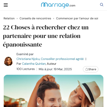
Relation
›
Conseils de rencontres
›
Commencer par l'amour de soi
Rechercher
22 Choses à rechercher chez un
partenaire pour une relation
épanouissante
Se marier
Examiné par
Relations
Christiana Njoku, Conseiller professionnel agréé
|
Par
Calantha Quinlan
, Auteur
100 Lectures
Mis à jour: 19 Mar, 2025
Share
Famille
Aide
Cours