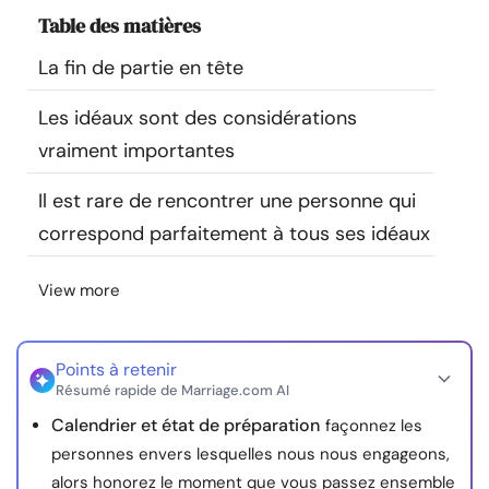
Ressources
Table des matières
La fin de partie en tête
Communauté
Les idéaux sont des considérations
Trouver un thérapeute
vraiment importantes
Il est rare de rencontrer une personne qui
Langue
FR
correspond parfaitement à tous ses idéaux
View more
À propos de nous
Contact
Écrivez pour nous
Publicité avec
nous
© Copyright 2026. Tous droits réservés.
Points à retenir
Résumé rapide de Marriage.com AI
Calendrier et état de préparation
façonnez les
personnes envers lesquelles nous nous engageons,
alors honorez le moment que vous passez ensemble