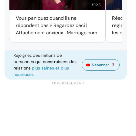
short
Vous paniquez quand ils ne
Résolution 
répondent pas ? Regardez ceci |
règle des 
Attachement anxieux | Marriage.com
les disput
Rejoignez des millions de
personnes
qui construisent des
S'abonner
relations
plus saines et plus
heureuses.