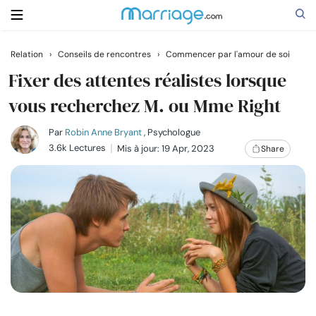
Relation
›
Conseils de rencontres
›
Commencer par l'amour de soi
Rechercher
Fixer des attentes réalistes lorsque
vous recherchez M. ou Mme Right
Se marier
Par
Robin Anne Bryant
, Psychologue
3.6k Lectures
Mis à jour: 19 Apr, 2023
Share
Relations
Famille
Aide
Cours