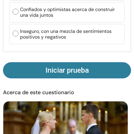
Recursos
Confiados y optimistas acerca de construir
una vida juntos
Comunidad
Inseguro, con una mezcla de sentimientos
positivos y negativos
Encuentra un terapeuta
Idioma
ES
Iniciar prueba
Sobre nosotros
Contáctanos
Escríbenos
Publicidad con
nosotros
Acerca de este cuestionario
© Copyright 2026. Todos los derechos reservados.