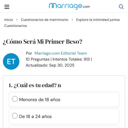
›
›
Inicio
Cuestionarios de matrimonio
Explore la intimidad juntos
Cuestionarios
Buscar
¿Cómo Será Mi Primer Beso?
Casarse
Por
Marriage.com Editorial Team
10 Preguntas
| Intentos Totales: 913
|
Actualizado: Sep 30, 2025
Relaciones
Familia
1. ¿Cuál es tu edad? n
Ayuda
Menores de 18 años
Cursos
De 18 a 24 años