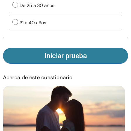
Recursos
De 25 a 30 años
Comunidad
31 a 40 años
Encuentra un terapeuta
Idioma
ES
Iniciar prueba
Acerca de este cuestionario
Sobre nosotros
Contáctanos
Escríbenos
Publicidad con
nosotros
© Copyright 2026. Todos los derechos reservados.