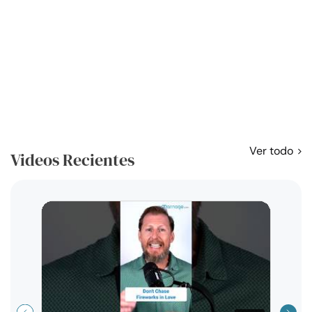
Ver todo
Videos Recientes
Curso
exag