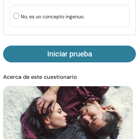
Recursos
No, es un concepto ingenuo.
Comunidad
Encuentra un terapeuta
Iniciar prueba
Idioma
ES
Acerca de este cuestionario
Sobre nosotros
Contáctanos
Escríbenos
Publicidad con
nosotros
© Copyright 2026. Todos los derechos reservados.