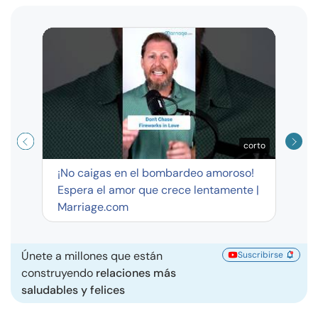
Curso
exag
corto
¡No caigas en el bombardeo amoroso!
Espera el amor que crece lentamente |
Marriage.com
Únete a millones que están
Suscribirse
construyendo
relaciones más
saludables y felices