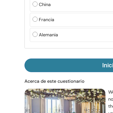
China
Francia
Alemania
Inic
Acerca de este cuestionario
We
no
th