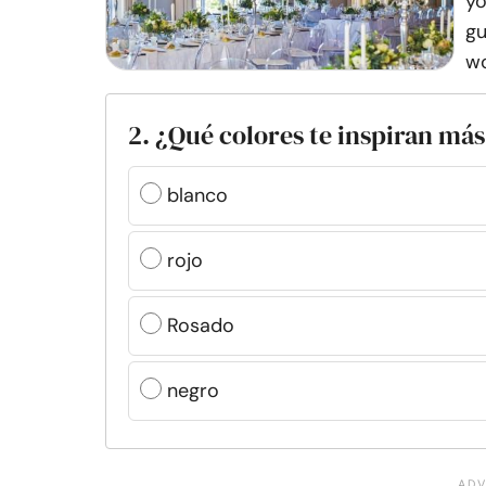
yo
gu
wo
2. ¿Qué colores te inspiran má
blanco
rojo
Rosado
negro