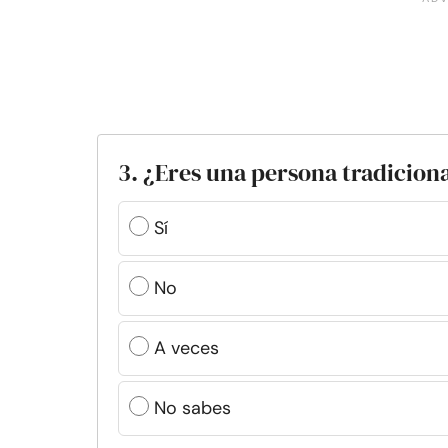
3. ¿Eres una persona tradicion
Sí
No
A veces
No sabes