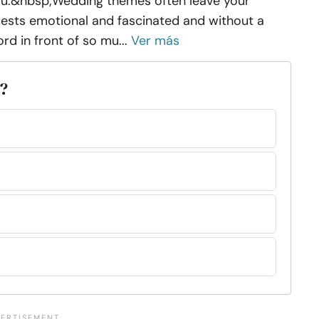
u.&nbsp;Wedding themes often leave your
ests emotional and fascinated and without a
rd in front of so mu...
Ver más
s?