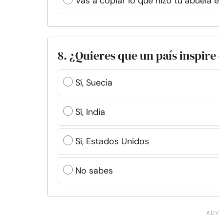
Vas a copiar lo que hizo tu abuela 
8. ¿Quieres que un país inspire
Sí, Suecia
Sí, India
Sí, Estados Unidos
No sabes