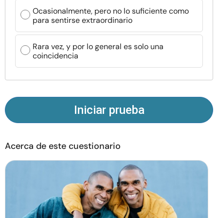
Recursos
Ocasionalmente, pero no lo suficiente como
para sentirse extraordinario
Comunidad
Rara vez, y por lo general es solo una
coincidencia
Encuentra un terapeuta
Idioma
ES
Iniciar prueba
Sobre nosotros
Contáctanos
Escríbenos
Publicidad con
nosotros
Acerca de este cuestionario
© Copyright 2026. Todos los derechos reservados.