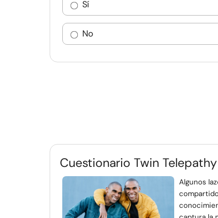
Sí
No
Cuestionario Twin Telepathy
Algunos la
compartido
conocimient
captura la m