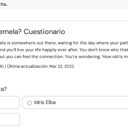
cta.
emela? Cuestionario
ate is somewhere out there, waiting for the day where your pat
and you’ll live your life happily ever after. You don't know who tha
but you can feel the connection. You’re wondering, ‘How old Is m.
| Última actualización:
10
Mar 22, 2022
ta?
Idris Elba