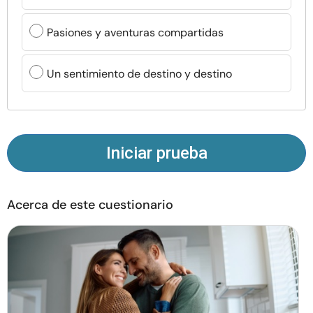
Recursos
Pasiones y aventuras compartidas
Comunidad
Un sentimiento de destino y destino
Encuentra un terapeuta
Idioma
ES
Iniciar prueba
Sobre nosotros
Contáctanos
Escríbenos
Publicidad con
Acerca de este cuestionario
nosotros
© Copyright 2026. Todos los derechos reservados.