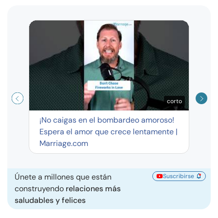
Curso
exag
corto
¡No caigas en el bombardeo amoroso!
Espera el amor que crece lentamente |
Marriage.com
Únete a millones que están
Suscribirse
construyendo
relaciones más
saludables y felices