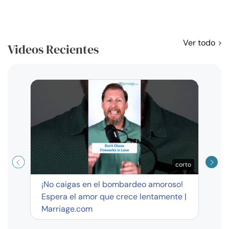
Ver todo
Videos Recientes
Curso
exag
corto
¡No caigas en el bombardeo amoroso!
Espera el amor que crece lentamente |
Marriage.com