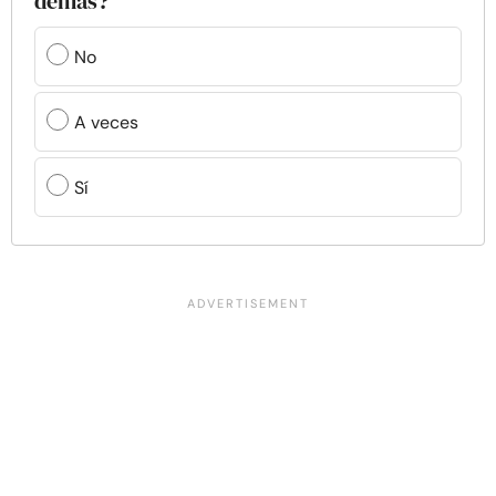
demás?
No
A veces
Sí