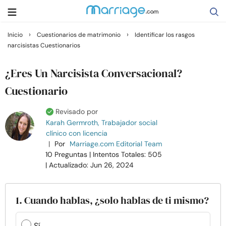
›
›
Inicio
Cuestionarios de matrimonio
Identificar los rasgos
narcisistas Cuestionarios
Buscar
¿Eres Un Narcisista Conversacional?
Casarse
Cuestionario
Revisado por
Relaciones
Karah Germroth, Trabajador social
clínico con licencia
|
Por
Marriage.com Editorial Team
Familia
10 Preguntas
| Intentos Totales: 505
| Actualizado: Jun 26, 2024
Ayuda
1. Cuando hablas, ¿solo hablas de ti mismo?
Cursos
Sí