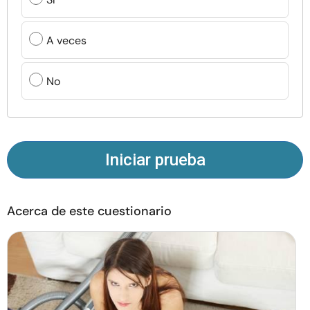
Recursos
A veces
Comunidad
No
Encuentra un terapeuta
Idioma
ES
Iniciar prueba
Sobre nosotros
Contáctanos
Escríbenos
Publicidad con
nosotros
Acerca de este cuestionario
© Copyright 2026. Todos los derechos reservados.