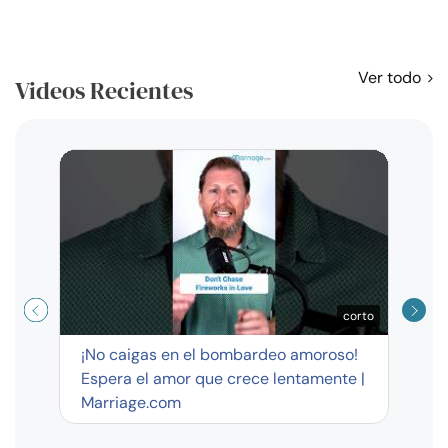
Ver todo
Videos Recientes
Curso
exag
corto
¡No caigas en el bombardeo amoroso!
Espera el amor que crece lentamente |
Marriage.com