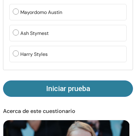
Recursos
Mayordomo Austin
Comunidad
Ash Stymest
Encuentra un terapeuta
Harry Styles
Idioma
ES
Sobre nosotros
Contáctanos
Escríbenos
Publicidad con
Iniciar prueba
nosotros
© Copyright 2026. Todos los derechos reservados.
Acerca de este cuestionario