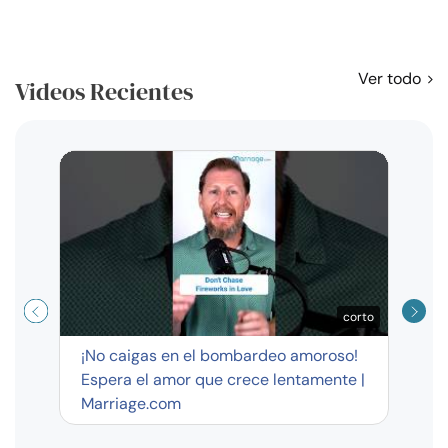
Ver todo
Videos Recientes
Curso
exag
corto
¡No caigas en el bombardeo amoroso!
Espera el amor que crece lentamente |
Marriage.com