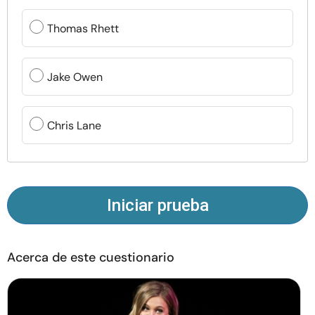
Recursos
Thomas Rhett
Comunidad
Jake Owen
Encuentra un terapeuta
Chris Lane
Idioma
ES
Sobre nosotros
Contáctanos
Escríbenos
Publicidad con
Iniciar prueba
nosotros
© Copyright 2026. Todos los derechos reservados.
Acerca de este cuestionario