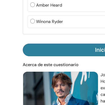
Amber Heard
Winona Ryder
Inic
Acerca de este cuestionario
Jo
Ho
ex
ca
ha