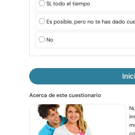
Sí, todo el tiempo
Es posible, pero no te has dado cu
No
Inic
Acerca de este cuestionario
Nu
im
mo
co