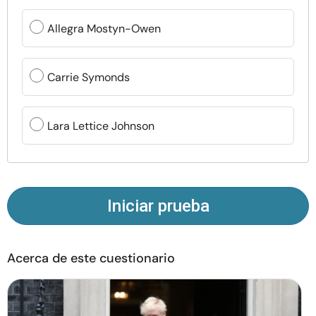
Recursos
Allegra Mostyn-Owen
Comunidad
Carrie Symonds
Encuentra un terapeuta
Lara Lettice Johnson
Idioma
ES
Sobre nosotros
Contáctanos
Escríbenos
Publicidad con
Iniciar prueba
nosotros
© Copyright 2026. Todos los derechos reservados.
Acerca de este cuestionario