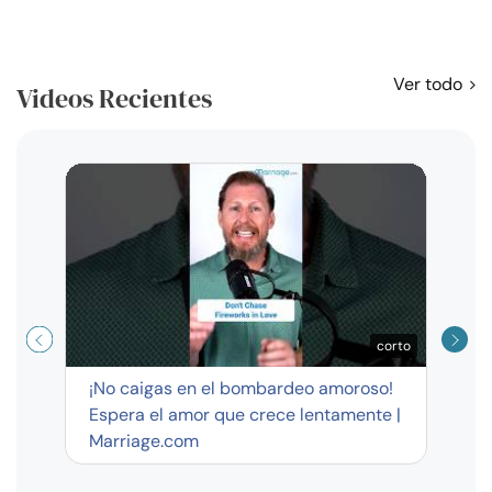
Ver todo
Videos Recientes
Curso
exag
corto
¡No caigas en el bombardeo amoroso!
Espera el amor que crece lentamente |
Marriage.com