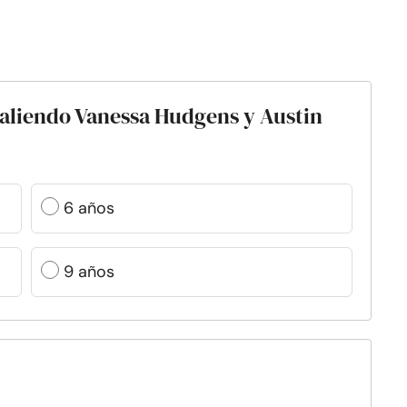
saliendo Vanessa Hudgens y Austin
6 años
9 años