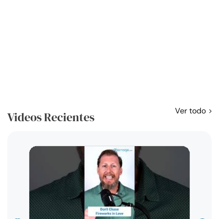
Ver todo
Videos Recientes
Curso
exag