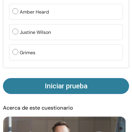
Recursos
Amber Heard
Comunidad
Justine Wilson
Encuentra un terapeuta
Grimes
Idioma
ES
Sobre nosotros
Contáctanos
Escríbenos
Publicidad con
Iniciar prueba
nosotros
© Copyright 2026. Todos los derechos reservados.
Acerca de este cuestionario