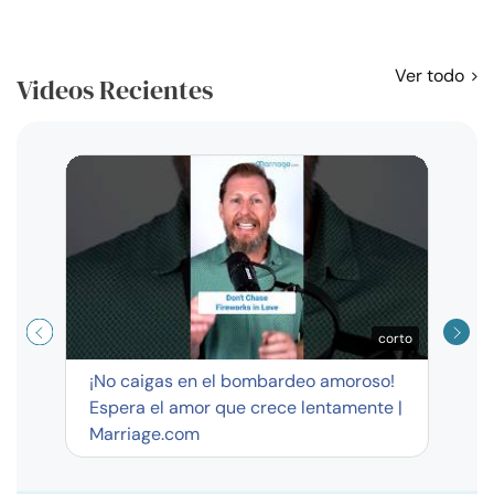
Ver todo
Videos Recientes
Curso
exag
corto
¡No caigas en el bombardeo amoroso!
Espera el amor que crece lentamente |
Marriage.com