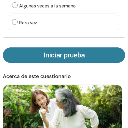
Recursos
Algunas veces a la semana
Comunidad
Rara vez
Encuentra un terapeuta
Idioma
ES
Iniciar prueba
Acerca de este cuestionario
Sobre nosotros
Contáctanos
Escríbenos
Publicidad con
nosotros
© Copyright 2026. Todos los derechos reservados.