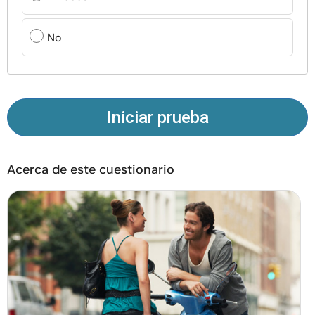
Recursos
No
Comunidad
Encuentra un terapeuta
Iniciar prueba
Idioma
ES
Acerca de este cuestionario
Sobre nosotros
Contáctanos
Escríbenos
Publicidad con
nosotros
© Copyright 2026. Todos los derechos reservados.