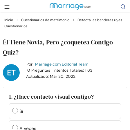
›
›
Inicio
Cuestionarios de matrimonio
Detecta las banderas rojas
Cuestionarios
Buscar
Él Tiene Novia, Pero ¿coquetea Contigo
Casarse
Quiz?
Por
Marriage.com Editorial Team
Relaciones
10 Preguntas
| Intentos Totales: 1163
|
Actualizado: Mar 30, 2022
Familia
1. ¿Hace contacto visual contigo?
Ayuda
Sí
Cursos
A veces