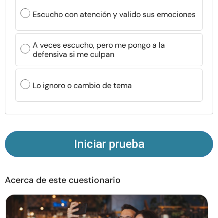
Recursos
Escucho con atención y valido sus emociones
Comunidad
A veces escucho, pero me pongo a la
defensiva si me culpan
Encuentra un terapeuta
Lo ignoro o cambio de tema
Idioma
ES
Sobre nosotros
Contáctanos
Escríbenos
Publicidad con
Iniciar prueba
nosotros
© Copyright 2026. Todos los derechos reservados.
Acerca de este cuestionario