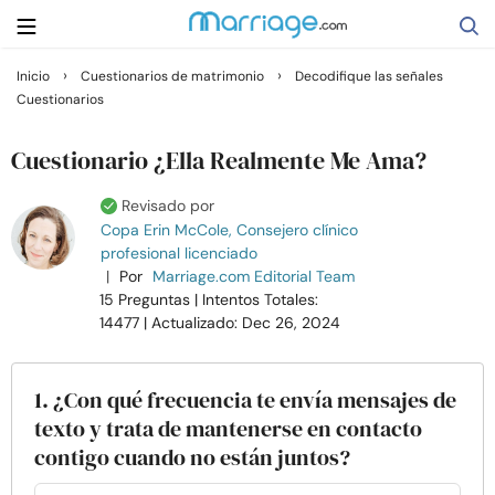
›
›
Inicio
Cuestionarios de matrimonio
Decodifique las señales
Cuestionarios
Buscar
Cuestionario ¿Ella Realmente Me Ama?
Casarse
Revisado por
Copa Erin McCole, Consejero clínico
profesional licenciado
Relaciones
|
Por
Marriage.com Editorial Team
15 Preguntas
| Intentos Totales:
Familia
14477
| Actualizado: Dec 26, 2024
Ayuda
1. ¿Con qué frecuencia te envía mensajes de
texto y trata de mantenerse en contacto
Cursos
contigo cuando no están juntos?