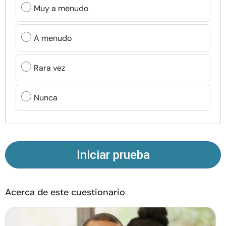
Recursos
Muy a menudo
Comunidad
A menudo
Encuentra un terapeuta
Rara vez
Idioma
ES
Nunca
Sobre nosotros
Contáctanos
Escríbenos
Publicidad con
nosotros
Iniciar prueba
© Copyright 2026. Todos los derechos reservados.
Acerca de este cuestionario