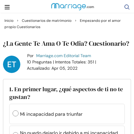
›
›
Inicio
Cuestionarios de matrimonio
Empezando por el amor
propio Cuestionarios
Buscar
¿La Gente Te Ama O Te Odia? Cuestionario?
Casarse
Por
Marriage.com Editorial Team
10 Preguntas
| Intentos Totales: 351
|
Actualizado: Apr 05, 2022
Relaciones
Familia
1. En primer lugar, ¿qué aspectos de ti no te
gustan?
Ayuda
Mi incapacidad para triunfar
Cursos
No puedo dejarlo ir debido a mi incapacidad