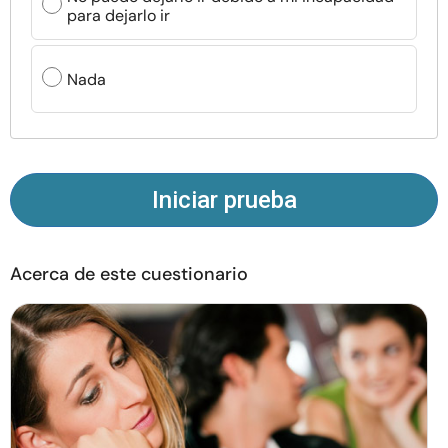
para dejarlo ir
Recursos
Comunidad
Nada
Encuentra un terapeuta
Idioma
ES
Iniciar prueba
Sobre nosotros
Contáctanos
Escríbenos
Publicidad con
Acerca de este cuestionario
nosotros
© Copyright 2026. Todos los derechos reservados.