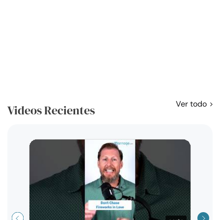
Ver todo
Videos Recientes
Curso
exag