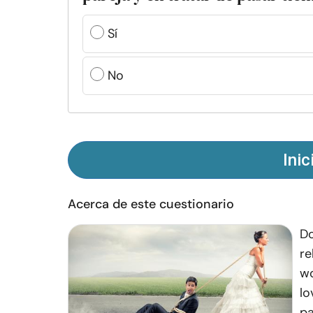
Sí
No
Inic
Acerca de este cuestionario
Do
re
wo
lo
pa