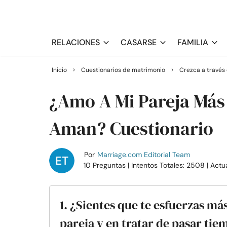
RELACIONES
CASARSE
FAMILIA
›
›
Inicio
Cuestionarios de matrimonio
Crezca a través 
¿Amo A Mi Pareja Más 
Aman? Cuestionario
Por
Marriage.com Editorial Team
10 Preguntas
| Intentos Totales: 2508
| Actu
1. ¿Sientes que te esfuerzas má
pareja y en tratar de pasar tie