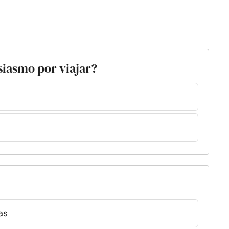
siasmo por viajar?
as