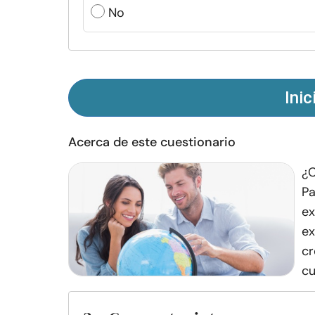
No
Inic
Acerca de este cuestionario
¿C
Pa
ex
ex
cr
cu