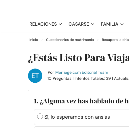
RELACIONES
CASARSE
FAMILIA
›
›
Inicio
Cuestionarios de matrimonio
Recupera la chi
¿Estás Listo Para Viaj
Por
Marriage.com Editorial Team
10 Preguntas
| Intentos Totales: 39
| Actuali
1. ¿Alguna vez has hablado de h
Sí, lo esperamos con ansias