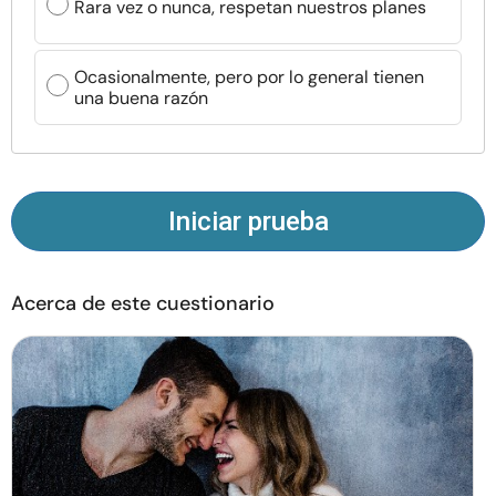
Rara vez o nunca, respetan nuestros planes
Recursos
Ocasionalmente, pero por lo general tienen
Comunidad
una buena razón
Encuentra un terapeuta
Idioma
ES
Iniciar prueba
Sobre nosotros
Contáctanos
Escríbenos
Publicidad con
Acerca de este cuestionario
nosotros
© Copyright 2026. Todos los derechos reservados.