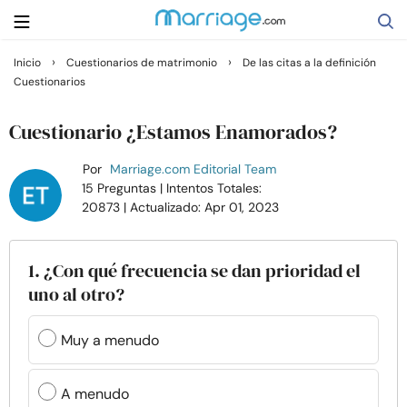
›
›
Inicio
Cuestionarios de matrimonio
De las citas a la definición
Cuestionarios
Buscar
Cuestionario ¿Estamos Enamorados?
Casarse
Por
Marriage.com Editorial Team
15 Preguntas
| Intentos Totales:
20873
| Actualizado: Apr 01, 2023
Relaciones
Familia
1. ¿Con qué frecuencia se dan prioridad el
uno al otro?
Ayuda
Muy a menudo
Cursos
A menudo