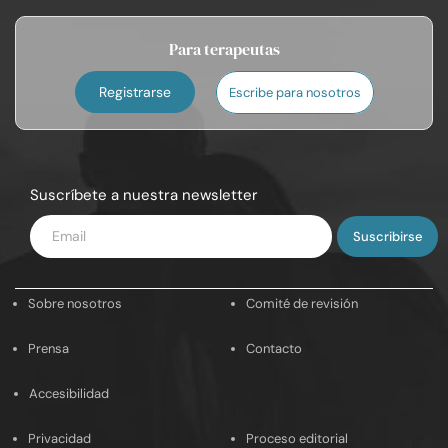
Para terapeutas
Registrarse
Escribe para nosotros
Suscríbete a nuestra newsletter
Introduce
tu
email
Sobre nosotros
Comité de revisión
Prensa
Contacto
Accesibilidad
Privacidad
Proceso editorial