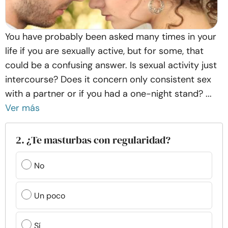
You have probably been asked many times in your
life if you are sexually active, but for some, that
could be a confusing answer. Is sexual activity just
intercourse? Does it concern only consistent sex
with a partner or if you had a one-night stand? ...
Ver más
2. ¿Te masturbas con regularidad?
No
Un poco
Sí