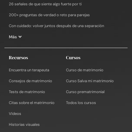
26 señales de que siente algo fuerte por ti
200+ preguntas de verdad o reto para parejas
Con cuidado: volver juntos después de una separación
Más
Recursos
Cursos
Encuentra un terapeuta
Curso de matrimonio
Consejos de matrimonio
Curso Salva mi matrimonio
Tests de matrimonio
Curso prematrimonial
Citas sobre el matrimonio
Todos los cursos
Vídeos
Historias visuales