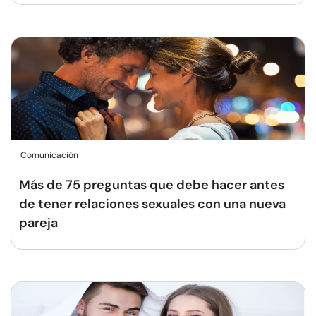
Comunicación
Más de 75 preguntas que debe hacer antes
de tener relaciones sexuales con una nueva
pareja