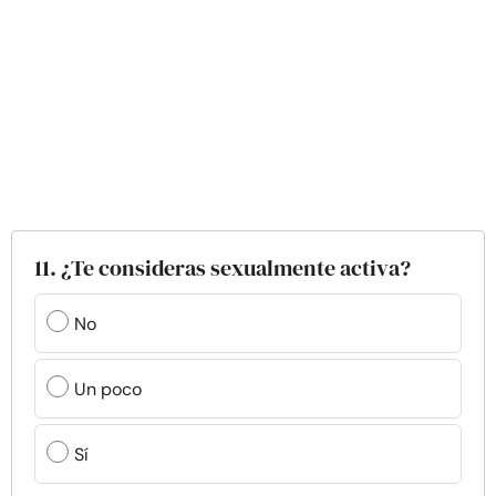
11. ¿Te consideras sexualmente activa?
No
Un poco
Sí