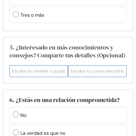
Tres o más
5. ¿Interesado en más conocimientos y
consejos? Comparte tus detalles (Opcional)
6. ¿Estás en una relación comprometida?
No
La verdad es que no