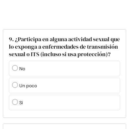
9. ¿Participa en alguna actividad sexual que
lo exponga a enfermedades de transmisión
sexual o ITS (incluso si usa protección)?
No
Un poco
Sí