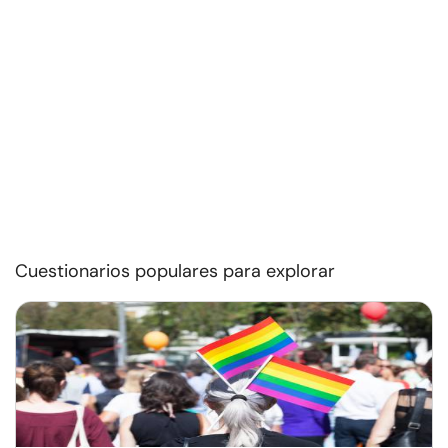
Cuestionarios populares para explorar