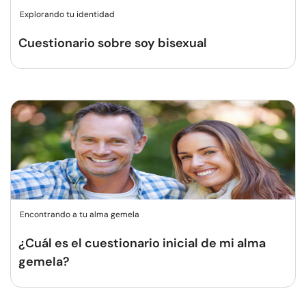
Explorando tu identidad
Cuestionario sobre soy bisexual
Encontrando a tu alma gemela
¿Cuál es el cuestionario inicial de mi alma
gemela?