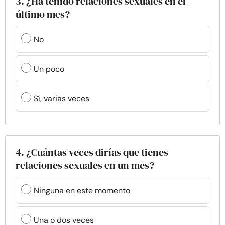
3. ¿Ha tenido relaciones sexuales en el
último mes?
No
Un poco
Sí, varias veces
4. ¿Cuántas veces dirías que tienes
relaciones sexuales en un mes?
Ninguna en este momento
Una o dos veces