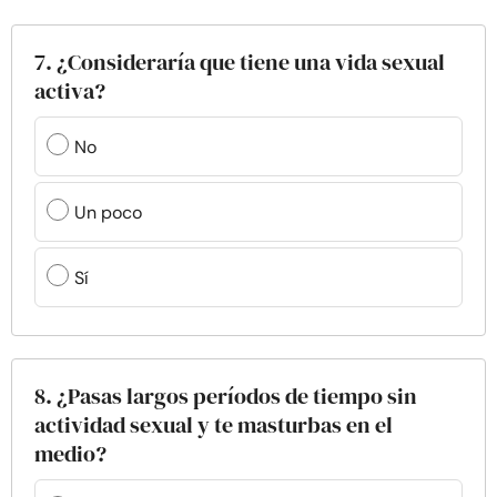
7. ¿Consideraría que tiene una vida sexual
activa?
No
Un poco
Sí
8. ¿Pasas largos períodos de tiempo sin
actividad sexual y te masturbas en el
medio?