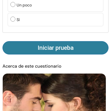
Recursos
Un poco
Comunidad
Sí
Encuentra un terapeuta
Idioma
ES
Iniciar prueba
Acerca de este cuestionario
Sobre nosotros
Contáctanos
Escríbenos
Publicidad con
nosotros
© Copyright 2026. Todos los derechos reservados.